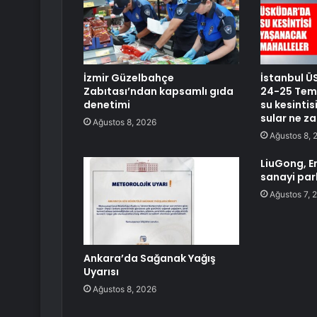
İzmir Güzelbahçe
İstanbul Ü
Zabıtası’ndan kapsamlı gıda
24-25 Tem
denetimi
su kesinti
sular ne z
Ağustos 8, 2026
Ağustos 8, 
LiuGong, E
sanayi par
Ağustos 7, 
Ankara’da Sağanak Yağış
Uyarısı
Ağustos 8, 2026