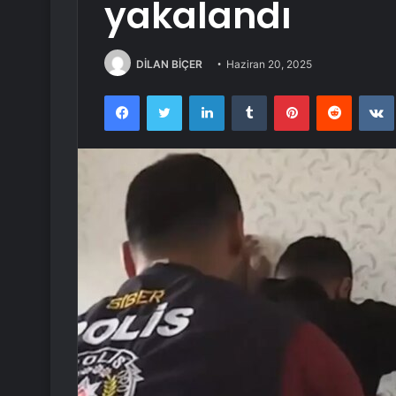
yakalandı
DİLAN BİÇER
Haziran 20, 2025
Facebook
Twitter
LinkedIn
Tumblr
Pinterest
Reddit