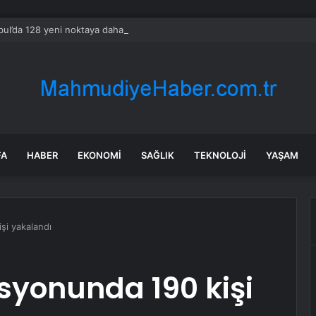
bul’da 128 yeni noktaya daha EDS geliyor
FA
HABER
EKONOMI
SAĞLIK
TEKNOLOJI
YAŞAM
şi yakalandı
syonunda 190 kişi