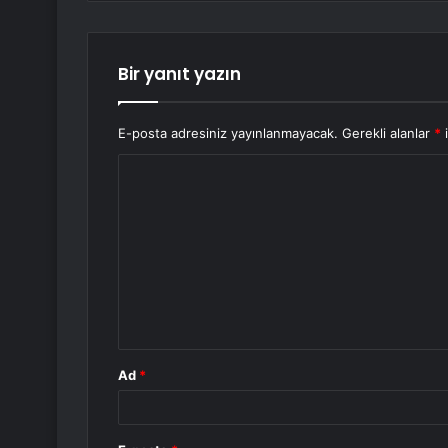
Bir yanıt yazın
E-posta adresiniz yayınlanmayacak.
Gerekli alanlar
*
i
Y
o
r
u
m
*
Ad
*