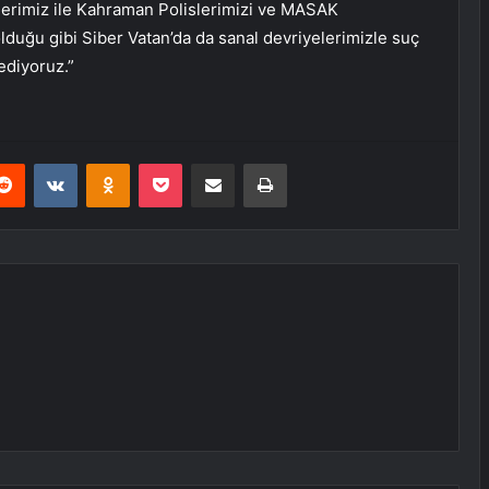
lerimiz ile Kahraman Polislerimizi ve MASAK
olduğu gibi Siber Vatan’da da sanal devriyelerimizle suç
ediyoruz.”
erest
Reddit
VKontakte
Odnoklassniki
Pocket
E-Posta ile paylaş
Yazdır