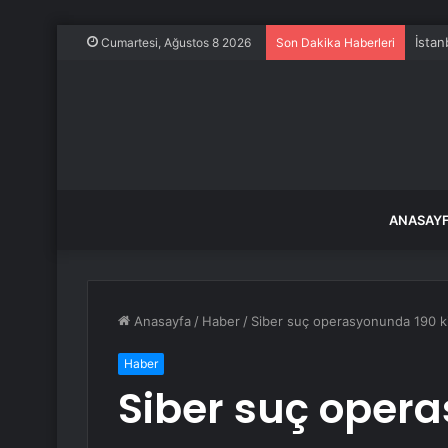
İstan
Cumartesi, Ağustos 8 2026
Son Dakika Haberleri
ANASAY
Anasayfa
/
Haber
/
Siber suç operasyonunda 190 ki
Haber
Siber suç opera