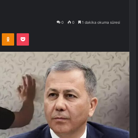
0
0
1 dakika okuma süresi
VKontakte
Odnoklassniki
Pocket