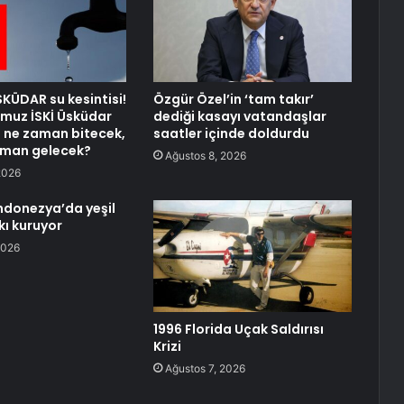
SKÜDAR su kesintisi!
Özgür Özel’in ‘tam takır’
muz İSKİ Üsküdar
dediği kasayı vatandaşlar
si ne zaman bitecek,
saatler içinde doldurdu
aman gelecek?
Ağustos 8, 2026
2026
ndonezya’da yeşil
kı kuruyor
2026
1996 Florida Uçak Saldırısı
Krizi
Ağustos 7, 2026