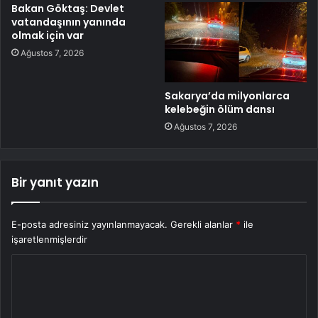
Bakan Göktaş: Devlet
vatandaşının yanında
olmak için var
Ağustos 7, 2026
Sakarya’da milyonlarca
kelebeğin ölüm dansı
Ağustos 7, 2026
Bir yanıt yazın
E-posta adresiniz yayınlanmayacak.
Gerekli alanlar
*
ile
işaretlenmişlerdir
Y
o
r