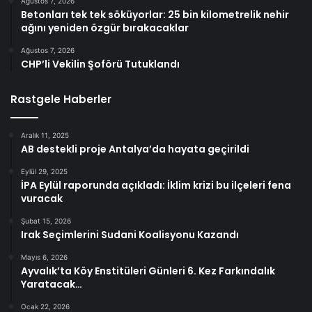
Ağustos 7, 2026
Betonları tek tek söküyorlar: 25 bin kilometrelik nehir
ağını yeniden özgür bırakacaklar
Ağustos 7, 2026
CHP’li Vekilin Şoförü Tutuklandı
Rastgele Haberler
Aralık 11, 2025
AB destekli proje Antalya’da hayata geçirildi
Eylül 29, 2025
İPA Eylül raporunda açıkladı: İklim krizi bu ilçeleri fena
vuracak
Şubat 15, 2026
Irak Seçimlerini Sudani Koalisyonu Kazandı
Mayıs 6, 2026
Ayvalık’ta Köy Enstitüleri Günleri 6. Kez Farkındalık
Yaratacak…
Ocak 22, 2026