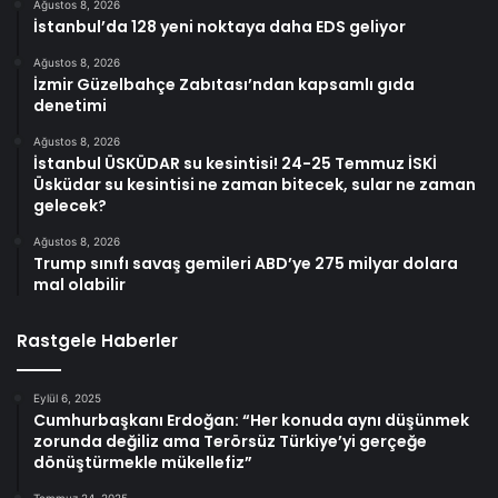
Ağustos 8, 2026
İstanbul’da 128 yeni noktaya daha EDS geliyor
Ağustos 8, 2026
İzmir Güzelbahçe Zabıtası’ndan kapsamlı gıda
denetimi
Ağustos 8, 2026
İstanbul ÜSKÜDAR su kesintisi! 24-25 Temmuz İSKİ
Üsküdar su kesintisi ne zaman bitecek, sular ne zaman
gelecek?
Ağustos 8, 2026
Trump sınıfı savaş gemileri ABD’ye 275 milyar dolara
mal olabilir
Rastgele Haberler
Eylül 6, 2025
Cumhurbaşkanı Erdoğan: “Her konuda aynı düşünmek
zorunda değiliz ama Terörsüz Türkiye’yi gerçeğe
dönüştürmekle mükellefiz”
Temmuz 24, 2025