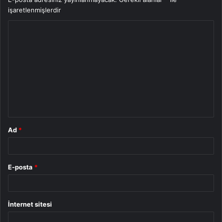
işaretlenmişlerdir
Y
o
r
u
m
*
Ad
*
E-posta
*
İnternet sitesi