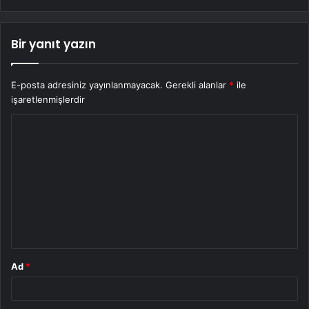
Bir yanıt yazın
E-posta adresiniz yayınlanmayacak.
Gerekli alanlar
*
ile
işaretlenmişlerdir
Y
o
r
u
m
*
Ad
*