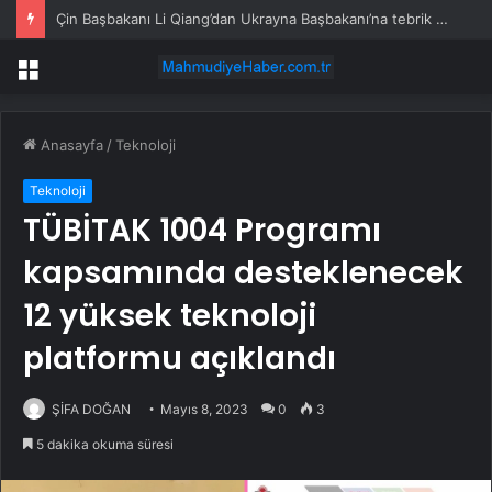
Çin Başbakanı Li Qiang’dan Ukrayna Başbakanı’na tebrik mesajı
Menü
Anasayfa
/
Teknoloji
Teknoloji
TÜBİTAK 1004 Programı
kapsamında desteklenecek
12 yüksek teknoloji
platformu açıklandı
ŞİFA DOĞAN
Mayıs 8, 2023
0
3
5 dakika okuma süresi