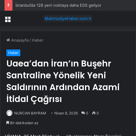
İstanbul’da 128 yeni noktaya daha EDS geliyor
Menü
Anasayfa
/
Haber
Haber
Uaea’dan İran’ın Buşehr
Santraline Yönelik Yeni
Saldırının Ardından Azami
İtidal Çağrısı
NURCAN BAYRAM
Nisan 8, 2026
0
0
Bir dakikadan az