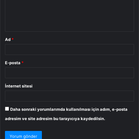
u
m
*
Ad
*
E-posta
*
İnternet sitesi
Daha sonraki yorumlarımda kullanılması için adım, e-posta
adresim ve site adresim bu tarayıcıya kaydedilsin.