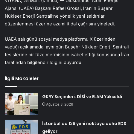
VİYANA, 25 Mart (Xinhua) — Uluslararası Atom Enerjisi
Ajansı (UAEA) Başkanı Rafael Grossi,
İran
‘ın Buşehr
Nükleer Enerji Santrali’ne yönelik yeni saldırılar
düzenlenmesi üzerine azami itidal çağrısını yineledi.
UAEA salı günü sosyal medya platformu X üzerinden
yaptığı açıklamada, aynı gün Buşehr Nükleer Enerji Santrali
tesislerine bir füze mermisinin isabet ettiği konusunda İran
tarafından bilgilendirildiğini duyurdu.
İlgili Makaleler
GKRY Seçimleri: DİSİ ve ELAM Yükseldi
Ağustos 8, 2026
İstanbul’da 128 yeni noktaya daha EDS
geliyor