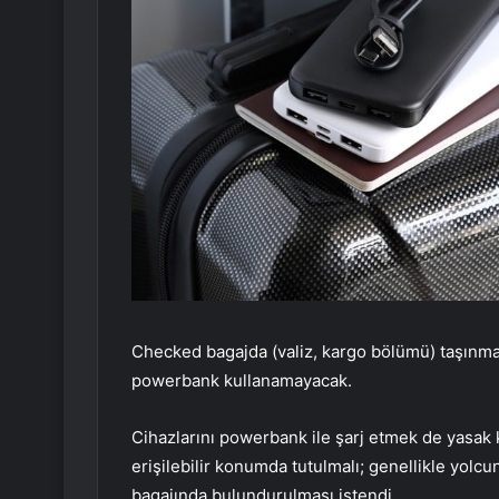
Checked bagajda (valiz, kargo bölümü) taşınmas
powerbank kullanamayacak.
Cihazlarını powerbank ile şarj etmek de yasak ka
erişilebilir konumda tutulmalı; genellikle yolc
bagajında bulundurulması istendi.