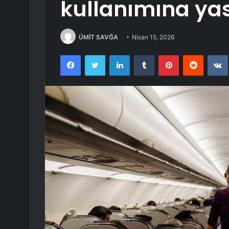
kullanımına ya
ÜMİT SAVĞA
Nisan 15, 2026
Facebook
Twitter
LinkedIn
Tumblr
Pinterest
Reddit