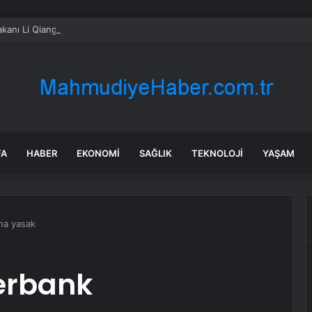
kanı Li Qiang’dan Ukrayna Başbakanı’na tebrik mesajı
FA
HABER
EKONOMI
SAĞLIK
TEKNOLOJI
YAŞAM
na yasak
erbank