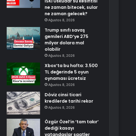
İSKİ Üsküdar su kesintisi
ne zaman bitecek, sular
ne zaman gelecek?
Ağustos 8, 2026
Trump sınıfı savaş
gemileri ABD’ye 275
milyar dolara mal
olabilir
Ağustos 8, 2026
Xbox’ta bu hafta: 3.500
TL değerinde 5 oyun
oynaması ücretsiz
Ağustos 8, 2026
Döviz cinsi ticari
kredilerde tarihi rekor
Ağustos 8, 2026
Özgür Özel’in ‘tam takır’
dediği kasayı
vatandaşlar saatler