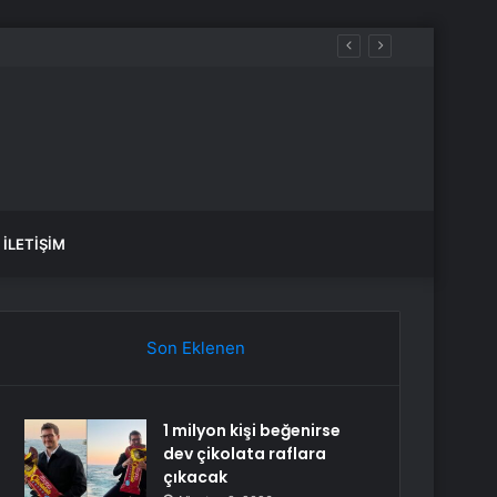
İLETIŞIM
Son Eklenen
1 milyon kişi beğenirse
dev çikolata raflara
çıkacak