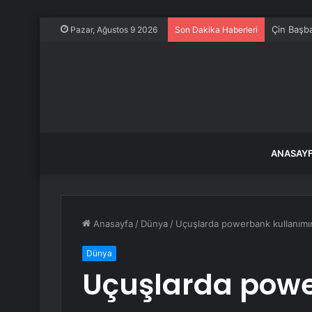
Çin Başba
Pazar, Ağustos 9 2026
Son Dakika Haberleri
ANASAY
Anasayfa
/
Dünya
/
Uçuşlarda powerbank kullanımı
Dünya
Uçuşlarda pow