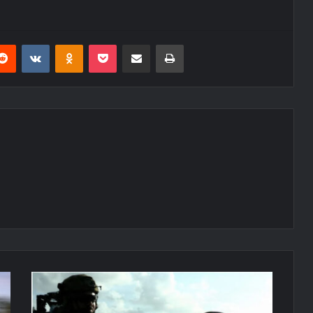
erest
Reddit
VKontakte
Odnoklassniki
Pocket
E-Posta ile paylaş
Yazdır