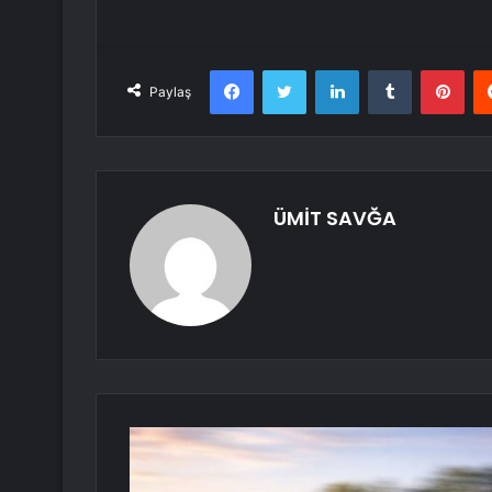
Facebook
Twitter
LinkedIn
Tumblr
Pint
Paylaş
ÜMİT SAVĞA