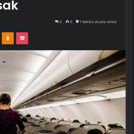
sak
0
0
1 dakika okuma süresi
VKontakte
Odnoklassniki
Pocket