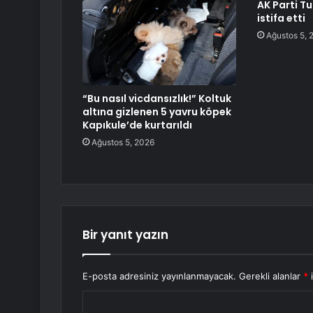
AK Parti Tu
istifa etti
Ağustos 5, 
“Bu nasıl vicdansızlık!” Koltuk
altına gizlenen 5 yavru köpek
Kapıkule’de kurtarıldı
Ağustos 5, 2026
Bir yanıt yazın
E-posta adresiniz yayınlanmayacak.
Gerekli alanlar
*
i
Y