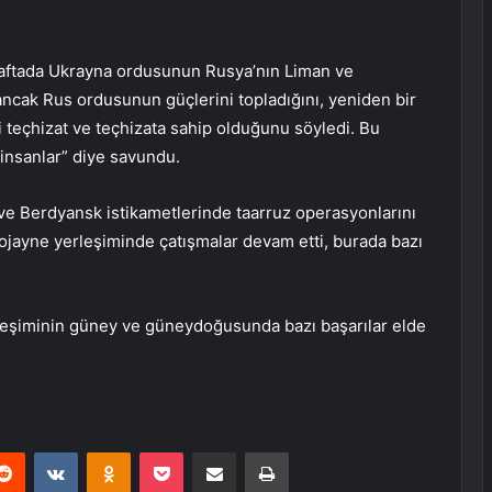
aftada Ukrayna ordusunun Rusya’nın Liman ve
ancak Rus ordusunun güçlerini topladığını, yeniden bir
ni teçhizat ve teçhizata sahip olduğunu söyledi. Bu
insanlar” diye savundu.
 Berdyansk istikametlerinde taarruz operasyonlarını
ojayne yerleşiminde çatışmalar devam etti, burada bazı
leşiminin güney ve güneydoğusunda bazı başarılar elde
erest
Reddit
VKontakte
Odnoklassniki
Pocket
E-Posta ile paylaş
Yazdır