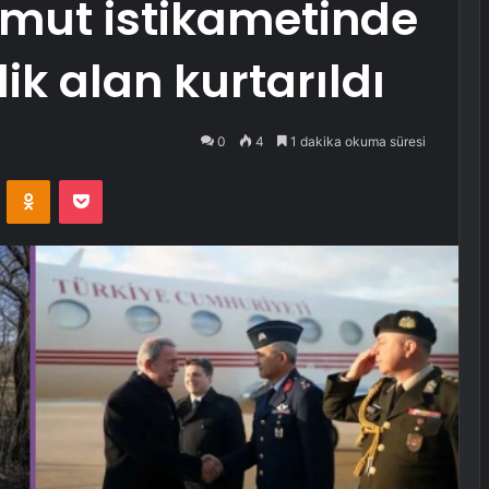
hmut istikametinde
ik alan kurtarıldı
0
4
1 dakika okuma süresi
VKontakte
Odnoklassniki
Pocket