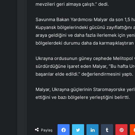
mevzileri geri almaya çalıştı.” dedi.
Savunma Bakan Yardımcısı Malyar da son 1,5 h
Kupyansk bölgelerindeki gücünü zayıflattığını 
araya geldiğini ve daha fazla ilerlemek için ye
bölgelerdeki durumu daha da karmaşıklaştıran 
Ukrayna ordusunun güney cephede Melitopol ve
sürdürdüğüne işaret eden Malyar, “Bu hafta Ur
başarılar elde edildi.” değerlendirmesini yaptı.
Malyar, Ukrayna güçlerinin Staromayorske yer
ettiğini ve bazı bölgelere yerleştiğini belirtti.
Facebook
Twitter
LinkedIn
Tumblr
Pint
Paylaş