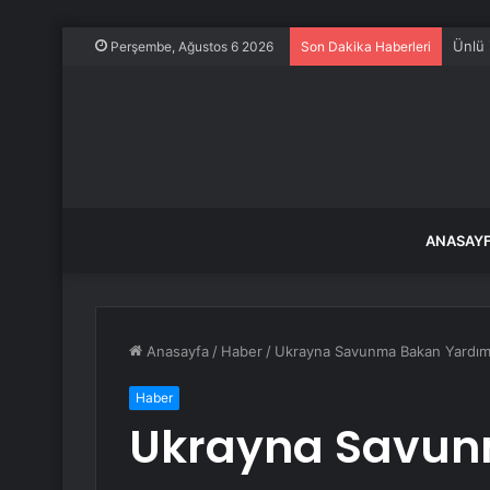
Kırşe
Perşembe, Ağustos 6 2026
Son Dakika Haberleri
ANASAY
Anasayfa
/
Haber
/
Ukrayna Savunma Bakan Yardımcıs
Haber
Ukrayna Savu