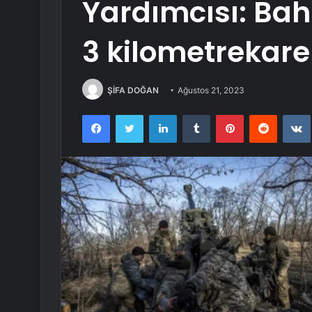
Yardımcısı: Ba
3 kilometrekarel
ŞİFA DOĞAN
Ağustos 21, 2023
Facebook
Twitter
LinkedIn
Tumblr
Pinterest
Reddit