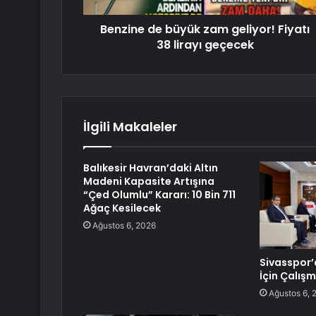
Benzine de büyük zam geliyor! Fiyatı
38 lirayı geçecek
İlgili Makaleler
Balıkesir Havran’daki Altın
Madeni Kapasite Artışına
“Çed Olumlu” Kararı: 10 Bin 711
Ağaç Kesilecek
Ağustos 6, 2026
Sivasspor’
İçin Çalış
Ağustos 6, 