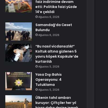
faiz indirimine devam
etti: Politika faizi yüzde
14’e çekildi
Ağustos 6, 2026
Samandağ’da Ceset
Bulundu
Ağustos 6, 2026
“Bu nasıl vicdansızlık!”
Koltuk altına gizlenen 5
yavru köpek Kapıkule’de
kurtarıldı
Ağustos 5, 2026
Yasa Dışı Bahis
Operasyonu: 4
Tutuklama
Ağustos 5, 2026
Ülkenin tahıl ambarı
kuruyor: Çiftçiler her yıl
biraz daha derine inmek