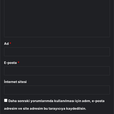
r
u
m
*
Ad
*
E-posta
*
İnternet sitesi
Daha sonraki yorumlarımda kullanılması için adım, e-posta
adresim ve site adresim bu tarayıcıya kaydedilsin.