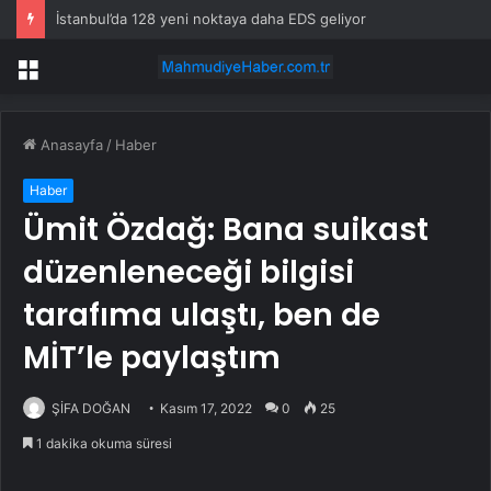
İstanbul’da 128 yeni noktaya daha EDS geliyor
Menü
Anasayfa
/
Haber
Haber
Ümit Özdağ: Bana suikast
düzenleneceği bilgisi
tarafıma ulaştı, ben de
MİT’le paylaştım
ŞİFA DOĞAN
Kasım 17, 2022
0
25
1 dakika okuma süresi