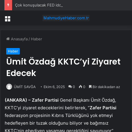
Çok konuşulacak FED iddiası! Altın, gümüş petrol her şey sert düşüyor
Menü
Anasayfa
/
Haber
Haber
Ümit Özdağ KKTC’yi Ziyaret
Edecek
ÜMİT SAVĞA
Ekim 6, 2025
0
0
Bir dakikadan az
(ANKARA) –
Zafer Partisi
Genel Başkanı Ümit Özdağ,
KKTC’yi ziyaret edeceklerini belirterek, “
Zafer Partisi
federasyon projesinin Kıbrıs Türklüğünü yok etmeyi
hedefleyen bir tuzak olduğunu biliyor ve bağımsız
KKTC’nin ebediyen yaşaması gerektiğini savunuyor”