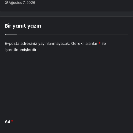
Ağustos 7, 2026
Bir yanıt yazın
E-posta adresiniz yayınlanmayacak.
Gerekli alanlar
*
ile
işaretlenmişlerdir
Y
o
r
u
m
*
Ad
*