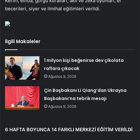
Kerim, elifba, görgü kuralları, akıl ve zeka oyunları, el
becerileri, siyer ve ilmihal eğitimleri verildi.
İlgili Makaleler
1 milyon kişi beğenirse dev çikolata
raflara çıkacak
Ağustos 9, 2026
Çin Başbakanı Li Qiang’dan Ukrayna
Başbakanı’na tebrik mesajı
Ağustos 9, 2026
6 HAFTA BOYUNCA 14 FARKLI MERKEZİ EĞİTİM VERİLDİ