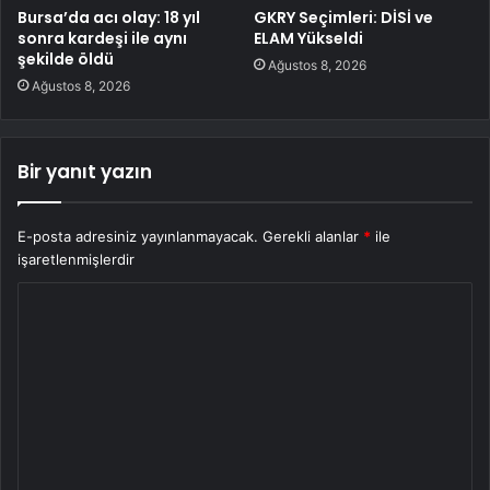
Bursa’da acı olay: 18 yıl
GKRY Seçimleri: DİSİ ve
sonra kardeşi ile aynı
ELAM Yükseldi
şekilde öldü
Ağustos 8, 2026
Ağustos 8, 2026
Bir yanıt yazın
E-posta adresiniz yayınlanmayacak.
Gerekli alanlar
*
ile
işaretlenmişlerdir
Y
o
r
u
m
*