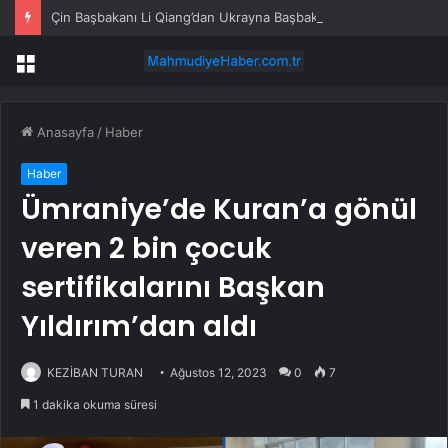
Çin Başbakanı Li Qiang’dan Ukrayna Başbakanı’na tebrik mesajı
Menü
Anasayfa
/
Haber
Haber
Ümraniye’de Kuran’a gönül
veren 2 bin çocuk
sertifikalarını Başkan
Yıldırım’dan aldı
KEZİBAN TURAN
Ağustos 12, 2023
0
7
1 dakika okuma süresi