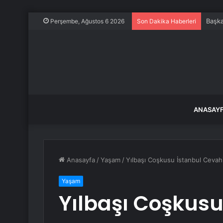
Başka
Perşembe, Ağustos 6 2026
Son Dakika Haberleri
ANASAY
Anasayfa
/
Yaşam
/
Yılbaşı Coşkusu İstanbul Cevah
Yaşam
Yılbaşı Coşkusu