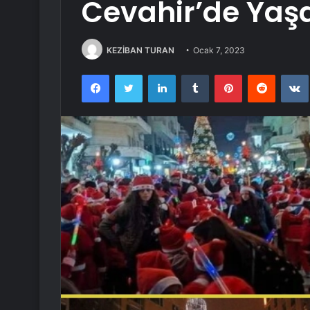
Cevahir’de Ya
KEZİBAN TURAN
Ocak 7, 2023
Facebook
Twitter
LinkedIn
Tumblr
Pinterest
Reddit