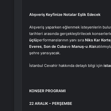
Alışveriş Keyfinize Notalar Eşlik Edecek
Alışveriş yaparken eğlenmek isteyenlerin buluş
tarihleri ​​arasında gerçekleştirilecek konserle
üçlü
performanslarının yanı sıra
Niks Kar Kortej
Everes
,
Son de Cuba
ve
Manuş-u Ala
katılımıy
şehre yansıyacak.
İstanbul Cevahir hakkında detaylı bilgi için
ista
KONSER PROGRAMI
22 ARALIK – PERŞEMBE