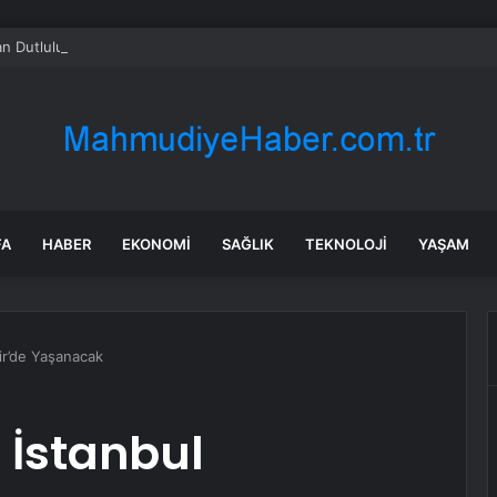
n Dutlulu Müjdeyi Verdi: Akpınar Mesire Alanı Hizmete Açılıyor
FA
HABER
EKONOMI
SAĞLIK
TEKNOLOJI
YAŞAM
ir’de Yaşanacak
 İstanbul