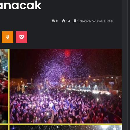
şanacak
0
14
1 dakika okuma süresi
VKontakte
Odnoklassniki
Pocket