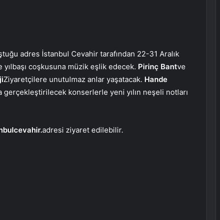
tuğu adres İstanbul Cevahir tarafından 22-31 Aralık
rle yılbaşı coşkusuna müzik eşlik edecek.
Pirinç Bant
ve
i
Ziyaretçilere unutulmaz anlar yaşatacak.
Hande
la gerçekleştirilecek konserlerle yeni yılın neşeli notları
nbulcevahir.
adresi ziyaret edilebilir.