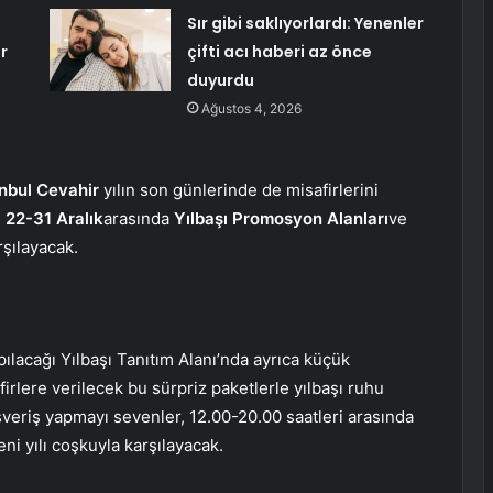
Sır gibi saklıyorlardı: Yenenler
r
çifti acı haberi az önce
duyurdu
Ağustos 4, 2026
anbul Cevahir
yılın son günlerinde de misafirlerini
,
22-31 Aralık
arasında
Yılbaşı Promosyon Alanları
ve
rşılayacak.
pılacağı Yılbaşı Tanıtım Alanı’nda ayrıca küçük
irlere verilecek bu sürpriz paketlerle yılbaşı ruhu
şveriş yapmayı sevenler, 12.00-20.00 saatleri arasında
eni yılı coşkuyla karşılayacak.