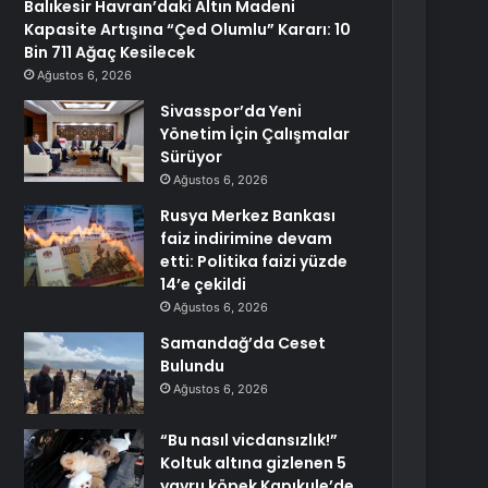
Balıkesir Havran’daki Altın Madeni
Kapasite Artışına “Çed Olumlu” Kararı: 10
Bin 711 Ağaç Kesilecek
Ağustos 6, 2026
Sivasspor’da Yeni
Yönetim İçin Çalışmalar
Sürüyor
Ağustos 6, 2026
Rusya Merkez Bankası
faiz indirimine devam
etti: Politika faizi yüzde
14’e çekildi
Ağustos 6, 2026
Samandağ’da Ceset
Bulundu
Ağustos 6, 2026
“Bu nasıl vicdansızlık!”
Koltuk altına gizlenen 5
yavru köpek Kapıkule’de