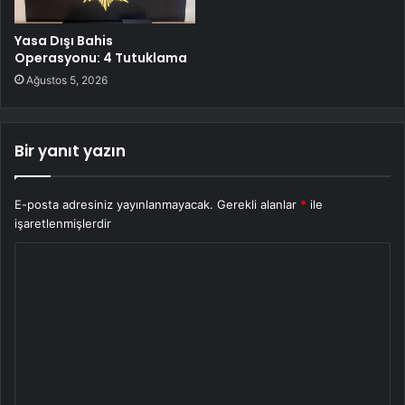
Yasa Dışı Bahis
Operasyonu: 4 Tutuklama
Ağustos 5, 2026
Bir yanıt yazın
E-posta adresiniz yayınlanmayacak.
Gerekli alanlar
*
ile
işaretlenmişlerdir
Y
o
r
u
m
*