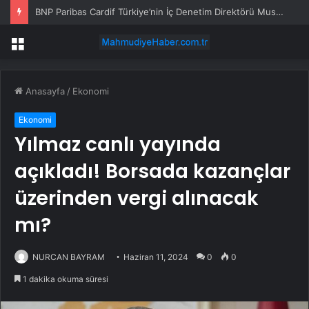
BNP Paribas Cardif Türkiye’nin İç Denetim Direktörü Mustafa Güneş oldu
Menü
Anasayfa
/
Ekonomi
Ekonomi
Yılmaz canlı yayında
açıkladı! Borsada kazançlar
üzerinden vergi alınacak
mı?
NURCAN BAYRAM
Haziran 11, 2024
0
0
1 dakika okuma süresi