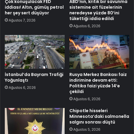
Çok konuşulacak FED
ABD’nin, kritik bir savunma
iddiası! Altın, gümüş petrol
sistemine ait füzelerinin
her şey sert düşüyor
neredeyse yüzde 80’ini
tükettiği iddia edildi
Ağustos 7, 2026
Ağustos 6, 2026
İstanbul’da Bayram Trafiği
Rusya Merkez Bankası faiz
Yoğunlaştı
indirimine devam etti:
Politika faizi yüzde 14’e
Ağustos 6, 2026
çekildi
Ağustos 6, 2026
Chipotle hisseleri
Minnesota’daki salmonella
salgını sonrası düştü
Ağustos 5, 2026