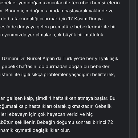
bebekler yenidoğan uzmanları ile tecrübeli hemşirelerin
yor. Bunun için doğum anından başlayarak vaktinde ve
z de bu farkındalığı artırmak için 17 Kasım Dünya
si’nde dünyaya gelen prematüre bebeklerimiz ile bir
ün yanımızda yer almaları çok büyük bir mutluluk
Uzmanı Dr. Nursel Alpan da Türkiye’de her yıl yaklaşık
7 gebelik haftasını doldurmadan doğan bu bebekler
stemi ile ilgili sıkça problemler yaşadığını belirterek,
n gelişen kalp, şimdi 4 haftalıkken atmaya başlar. Bu
ğumsal kalp hastalıkları olarak çıkmaktadır. Gebelik
sleri ebeveyn için çok heyecan verici ve hiç
sbütün şekillenir. Bebeğin doğumu sonrası birinci 72
namik kıymetli değişiklikler olur.