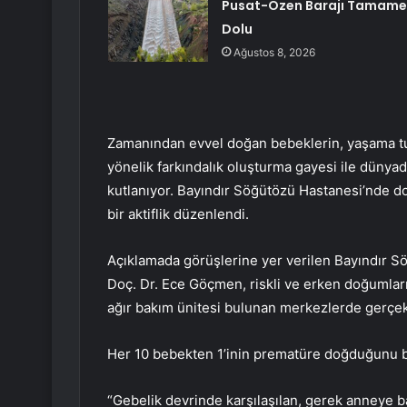
Pusat-Özen Barajı Tamam
Dolu
Ağustos 8, 2026
Zamanından evvel doğan bebeklerin, yaşama tutu
yönelik farkındalık oluşturma gayesi ile düny
kutlanıyor. Bayındır Söğütözü Hastanesi’nde do
bir aktiflik düzenlendi.
Açıklamada görüşlerine yer verilen Bayındır 
Doç. Dr. Ece Göçmen, riskli ve erken doğumlar
ağır bakım ünitesi bulunan merkezlerde gerçekle
Her 10 bebekten 1’inin prematüre doğduğunu be
“Gebelik devrinde karşılaşılan, gerek anneye ba