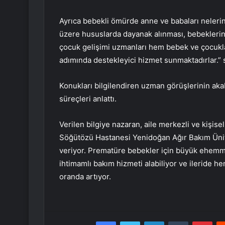
Ayrıca bebekli ömürde anne ve babaları nelerin 
üzere hususlarda dayanak alınması, bebeklerin s
çocuk gelişimi uzmanları hem bebek ve çocukla
adımında destekleyici hizmet sunmaktadırlar.” s
Konukları bilgilendiren uzman görüşlerinin aka
süreçleri anlattı.
Verilen bilgiye nazaran, aile merkezli ve kişisel
Söğütözü Hastanesi Yenidoğan Ağır Bakım Ünit
veriyor. Prematüre bebekler için büyük ehemmi
ihtimamlı bakım hizmeti alabiliyor ve ileride h
oranda artıyor.
Facebook
Twitter
LinkedIn
Tumblr
Pint