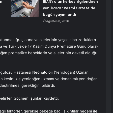
en
IBAN’ı olan herkesi ilgilendiren
yeni karar : Resmi Gazete’de
bugün yayımlandı
Ağustos 8, 2026
nma uğraşlarına ve ailelerinin yaşadıkları zorluklara
ada ve Türkiye’de 17 Kasım Dünya Prematüre Günü olarak
ğan prematüre bebeklerin ve ailelerinin davetli olduğu
Söğütözü Hastanesi Neonatoloji (Yenidoğan) Uzmanı
ın kesinlikle yenidoğan uzmanı ve donanımlı yenidoğan
ştirilmesi gerektiğini bildirdi.
lirten Göçmen, şunları kaydetti:
ğlı faktörler, gerekse bebeğe bağlı sıkıntılar nedeni ile