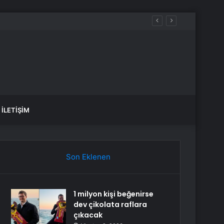
İLETIŞIM
Son Eklenen
1 milyon kişi beğenirse
dev çikolata raflara
çıkacak