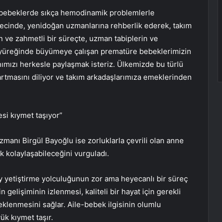
 bebeklerde sıkça hemodinamik problemlerle
 sürecinde, yenidoğan uzmanlarına rehberlik ederek, takım
n ve zahmetli bir süreçte, uzman tabiplerin ve
n yüreğinde büyümeye çalışan prematüre bebeklerimizin
ımızı herkesle paylaşmak isteriz. Ülkemizde bu türlü
artmasını diliyor ve takım arkadaşlarımıza emeklerinden
si kıymet taşıyor”
anı Birgül Bayoğlu ise zorluklarla çevrili olan anne
k kolaylaşabileceğini vurguladı.
ey yetiştirme yolculuğunun zor ama heyecanlı bir süreç
gelişiminin izlenmesi, kaliteli bir hayat için gerekli
teklenmesini sağlar. Aile-bebek ilgisinin olumlu
k kıymet taşır.