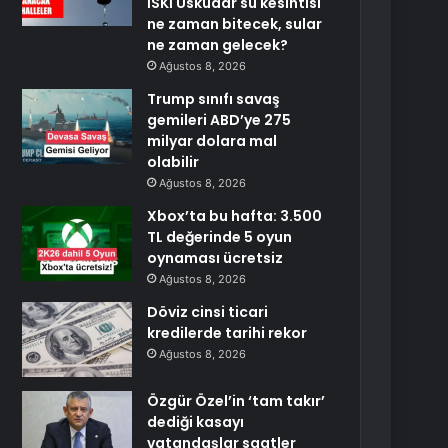
İSKİ Üsküdar su kesintisi
ne zaman bitecek, sular
ne zaman gelecek?
Ağustos 8, 2026
Trump sınıfı savaş
gemileri ABD’ye 275
milyar dolara mal
olabilir
Ağustos 8, 2026
Xbox’ta bu hafta: 3.500
TL değerinde 5 oyun
oynaması ücretsiz
Ağustos 8, 2026
Döviz cinsi ticari
kredilerde tarihi rekor
Ağustos 8, 2026
Özgür Özel’in ‘tam takır’
dediği kasayı
vatandaşlar saatler