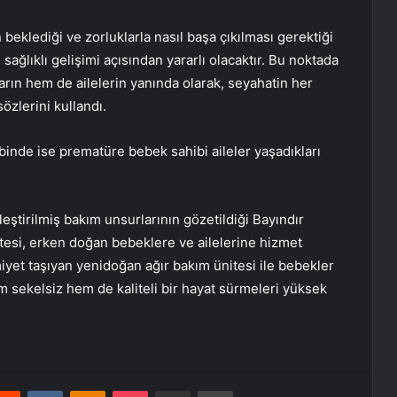
beklediği ve zorluklarla nasıl başa çıkılması gerektiği
ağlıklı gelişimi açısından yararlı olacaktır. Bu noktada
rın hem de ailelerin yanında olarak, seyahatin her
özlerini kullandı.
binde ise prematüre bebek sahibi aileler yaşadıkları
leştirilmiş bakım unsurlarının gözetildiği Bayındır
esi, erken doğan bebeklere ve ailelerine hizmet
yet taşıyan yenidoğan ağır bakım ünitesi ile bebekler
em sekelsiz hem de kaliteli bir hayat sürmeleri yüksek
erest
Reddit
VKontakte
Odnoklassniki
Pocket
E-Posta ile paylaş
Yazdır