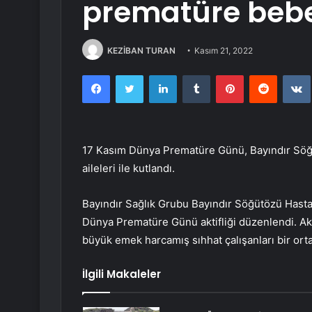
prematüre bebe
KEZİBAN TURAN
Kasım 21, 2022
Facebook
Twitter
LinkedIn
Tumblr
Pinterest
Reddit
17 Kasım Dünya Prematüre Günü, Bayındır Söğ
aileleri ile kutlandı.
Bayındır Sağlık Grubu Bayındır Söğütözü Hast
Dünya Prematüre Günü aktifliği düzenlendi. Akt
büyük emek harcamış sıhhat çalışanları bir orta
İlgili Makaleler