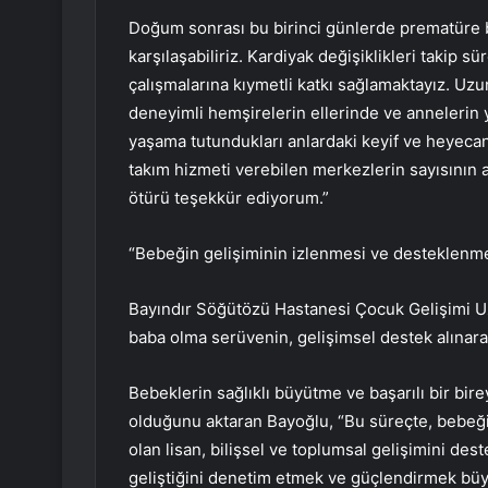
Doğum sonrası bu birinci günlerde prematüre
karşılaşabiliriz. Kardiyak değişiklikleri takip
çalışmalarına kıymetli katkı sağlamaktayız. Uzu
deneyimli hemşirelerin ellerinde ve anneleri
yaşama tutundukları anlardaki keyif ve heyecan
takım hizmeti verebilen merkezlerin sayısının 
ötürü teşekkür ediyorum.”
“Bebeğin gelişiminin izlenmesi ve desteklenme
Bayındır Söğütözü Hastanesi Çocuk Gelişimi Uzm
baba olma serüvenin, gelişimsel destek alınara
Bebeklerin sağlıklı büyütme ve başarılı bir bir
olduğunu aktaran Bayoğlu, “Bu süreçte, bebeğin 
olan lisan, bilişsel ve toplumsal gelişimini des
geliştiğini denetim etmek ve güçlendirmek büyü