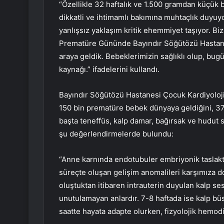
“Özellikle 32 haftalık ve 1.500 gramdan küçük 
dikkatli ve ihtimamlı bakımına muhtaçlık duyu
yanlışsız yaklaşım kritik ehemmiyet taşıyor. Bi
Prematüre Gününde Bayındır Söğütözü Hastane
araya geldik. Bebeklerimizin sağlıklı olup, bug
kaynağı.” ifadelerini kullandı.
Bayındır Söğütözü Hastanesi Çocuk Kardiyoloji 
150 bin prematüre bebek dünyaya geldiğini, 3
başta teneffüs, kalp damar, bağırsak ve hudut si
şu değerlendirmelerde bulundu:
“Anne karnında endotubuler embriyonik taslakta
süreçte oluşan gelişim anomalileri karşımıza do
oluştuktan itibaren intrauterin duyulan kalp se
unutulamayan anlardır. 7-8 haftada ise kalp bü
saatte hayata adapte olurken, fizyolojik hemodi