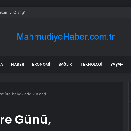
kanı Li Qiang’dan Ukrayna Başbakanı’na tebrik mesajı
FA
HABER
EKONOMI
SAĞLIK
TEKNOLOJI
YAŞAM
türe bebeklerle kutlandı
re Günü,