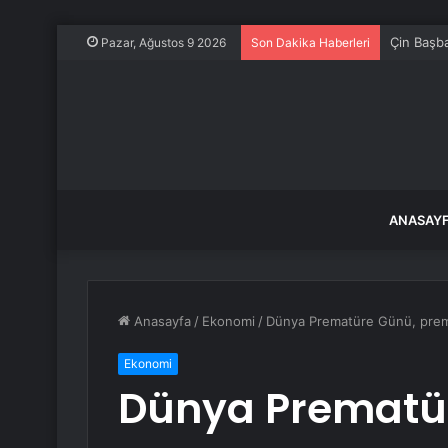
Çin Başba
Pazar, Ağustos 9 2026
Son Dakika Haberleri
ANASAY
Anasayfa
/
Ekonomi
/
Dünya Prematüre Günü, prema
Ekonomi
Dünya Prematü