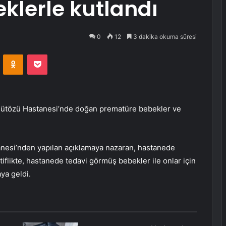
klerle kutlandı
0
12
3 dakika okuma süresi
VKontakte
Odnoklassniki
Pocket
ütözü Hastanesi’nde doğan prematüre bebekler ve
anesi’nden yapılan açıklamaya nazaran, hastanede
iflikte, hastanede tedavi görmüş bebekler ile onlar için
ya geldi.