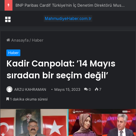
BNP Paribas Cardif Türkiye’nin İç Denetim Direktörü Mustafa Güneş oldu
Menü
Anasayfa
/
Haber
Haber
Kadir Canpolat: ’14 Mayıs
sıradan bir seçim değil’
ARZU KAHRAMAN
Mayıs 15, 2023
0
7
1 dakika okuma süresi