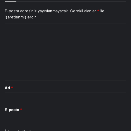
E-posta adresiniz yayınlanmayacak.
Gerekli alanlar
*
ile
işaretlenmişlerdir
Y
o
r
u
m
*
Ad
*
E-posta
*