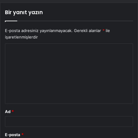
Bir yanıt yazın
E-posta adresiniz yayınlanmayacak.
Gerekli alanlar
*
ile
işaretlenmişlerdir
Y
o
r
u
m
*
Ad
*
E-posta
*