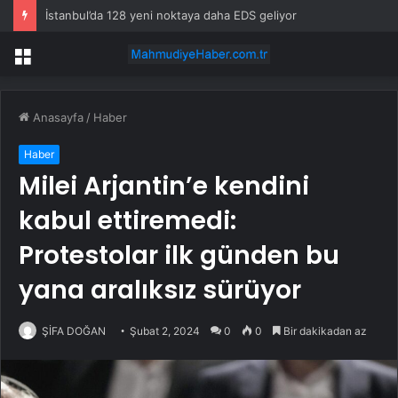
İstanbul’da 128 yeni noktaya daha EDS geliyor
Menü
Anasayfa
/
Haber
Haber
Milei Arjantin’e kendini
kabul ettiremedi:
Protestolar ilk günden bu
yana aralıksız sürüyor
ŞİFA DOĞAN
Şubat 2, 2024
0
0
Bir dakikadan az