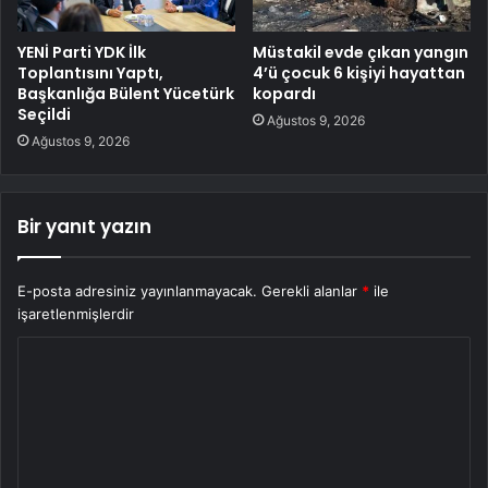
YENİ Parti YDK İlk
Müstakil evde çıkan yangın
Toplantısını Yaptı,
4’ü çocuk 6 kişiyi hayattan
Başkanlığa Bülent Yücetürk
kopardı
Seçildi
Ağustos 9, 2026
Ağustos 9, 2026
Bir yanıt yazın
E-posta adresiniz yayınlanmayacak.
Gerekli alanlar
*
ile
işaretlenmişlerdir
Y
o
r
u
m