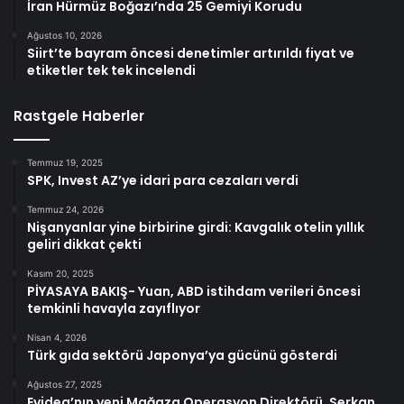
İran Hürmüz Boğazı’nda 25 Gemiyi Korudu
Ağustos 10, 2026
Siirt’te bayram öncesi denetimler artırıldı fiyat ve
etiketler tek tek incelendi
Rastgele Haberler
Temmuz 19, 2025
SPK, Invest AZ’ye idari para cezaları verdi
Temmuz 24, 2026
Nişanyanlar yine birbirine girdi: Kavgalık otelin yıllık
geliri dikkat çekti
Kasım 20, 2025
PİYASAYA BAKIŞ- Yuan, ABD istihdam verileri öncesi
temkinli havayla zayıflıyor
Nisan 4, 2026
Türk gıda sektörü Japonya’ya gücünü gösterdi
Ağustos 27, 2025
Evidea’nın yeni Mağaza Operasyon Direktörü, Serkan