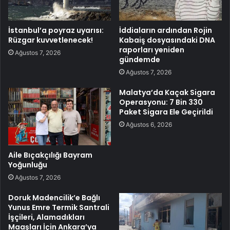
İstanbul’a poyraz uyarısı:
İddiaların ardından Rojin
Rüzgar kuvvetlenecek!
Kabaiş dosyasındaki DNA
raporları yeniden
Ağustos 7, 2026
gündemde
Ağustos 7, 2026
Malatya’da Kaçak Sigara
Operasyonu: 7 Bin 330
Paket Sigara Ele Geçirildi
Ağustos 6, 2026
Aile Bıçakçılığı Bayram
Yoğunluğu
Ağustos 7, 2026
Doruk Madencilik’e Bağlı
Yunus Emre Termik Santrali
İşçileri, Alamadıkları
Maaşları İçin Ankara’ya