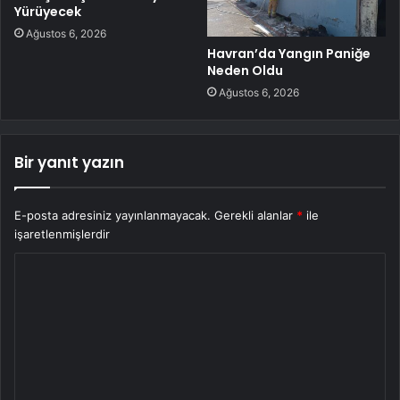
Yürüyecek
Ağustos 6, 2026
Havran’da Yangın Paniğe
Neden Oldu
Ağustos 6, 2026
Bir yanıt yazın
E-posta adresiniz yayınlanmayacak.
Gerekli alanlar
*
ile
işaretlenmişlerdir
Y
o
r
u
m