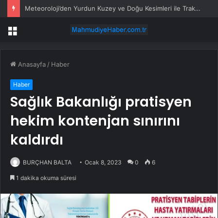
Meteoroloji’den Yurdun Kuzey ve Doğu Kesimleri ile Trakya İçin Kuvvetli Yağış ve Sağanak Uyarısı
Menü
Anasayfa
/
Haber
Haber
Sağlık Bakanlığı pratisyen
hekim kontenjan sınırını
kaldırdı
BURÇHAN BALTA
Ocak 8, 2023
0
6
1 dakika okuma süresi