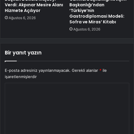
Verdi: Akpınar Mesire Alanı
Başkanlığı’ndan
Hizmete Açılıyor
‘Türkiye’nin
Gastrodiplomasi Modeli:
Ağustos 6, 2026
Sofra ve Miras’ Kitabı
Ağustos 6, 2026
Bir yanıt yazın
E-posta adresiniz yayınlanmayacak.
Gerekli alanlar
*
ile
işaretlenmişlerdir
Y
o
r
u
m
*