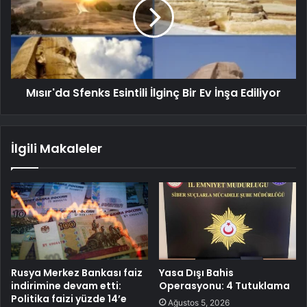
Mısır'da Sfenks Esintili İlginç Bir Ev İnşa Ediliyor
İlgili Makaleler
Rusya Merkez Bankası faiz
Yasa Dışı Bahis
indirimine devam etti:
Operasyonu: 4 Tutuklama
Politika faizi yüzde 14’e
Ağustos 5, 2026