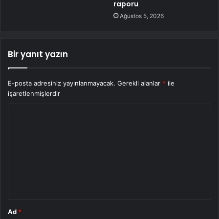
raporu
Ağustos 5, 2026
Bir yanıt yazın
E-posta adresiniz yayınlanmayacak.
Gerekli alanlar
*
ile
işaretlenmişlerdir
Y
o
r
u
m
*
Ad
*