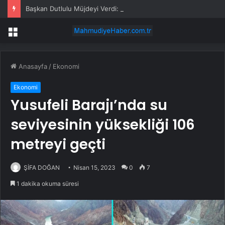
Başkan Dutlulu Müjdeyi Verdi: Akpınar Mesire Alanı Hizmete Açılıyor
Menü
Anasayfa
/
Ekonomi
Ekonomi
Yusufeli Barajı’nda su
seviyesinin yüksekliği 106
metreyi geçti
ŞİFA DOĞAN
Nisan 15, 2023
0
7
1 dakika okuma süresi